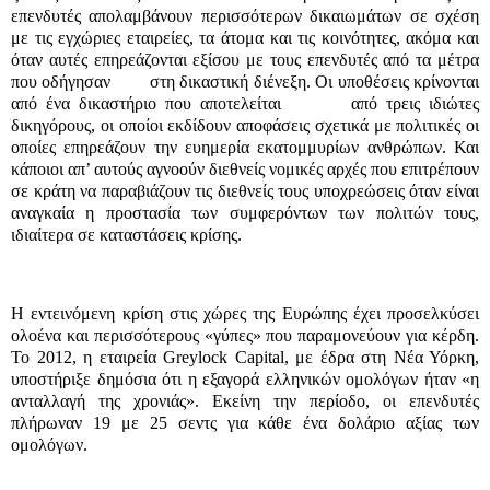
επενδυτές απολαμβάνουν περισσότερων δικαιωμάτων σε σχέση
με τις εγχώριες εταιρείες, τα άτομα και τις κοινότητες, ακόμα και
όταν αυτές επηρεάζονται εξίσου με τους επενδυτές από τα μέτρα
που οδήγησαν
στη δικαστική διένεξη. Οι υποθέσεις κρίνονται
από ένα δικαστήριο που αποτελείται
από τρεις ιδιώτες
δικηγόρους, οι οποίοι εκδίδουν αποφάσεις σχετικά με πολιτικές οι
οποίες επηρεάζουν την ευημερία εκατομμυρίων ανθρώπων. Και
κάποιοι απ’ αυτούς
αγνοούν διεθνείς νομικές αρχές που επιτρέπουν
σε κράτη να παραβιάζουν τις διεθνείς τους υποχρεώσεις όταν είναι
αναγκαία η προστασία των συμφερόντων των πολιτών τους,
ιδιαίτερα σε καταστάσεις κρίσης.
Η εντεινόμενη κρίση στις χώρες της Ευρώπης έχει προσελκύσει
ολοένα και περισσότερους «γύπες» που παραμονεύουν για κέρδη.
Το 2012, η εταιρεία Greylock Capital, με έδρα στη Νέα Υόρκη,
υποστήριξε δημόσια ότι η εξαγορά ελληνικών ομολόγων ήταν «η
ανταλλαγή της χρονιάς». Εκείνη την περίοδο, οι επενδυτές
πλήρωναν 19 με 25 σεντς για κάθε ένα δολάριο αξίας των
ομολόγων.