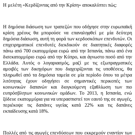
Η μελέτη «Κερδίζοντας από την Κρίση» αποκαλύπτει πώς:
Η δημόσια διάσωση των τραπεζών που οδήγησε στην ευρωπαϊκή
κρίση χρέους θα μπορούσε να επαναληφθεί με μία δεύτερη
δημόσια διάσωση, αυτή τη φορά των κερδοσκόπων επενδυτών. Οι
επιχειρηματικοί επενδυτές διεκδικούν σε διαιτητικές διαφορές
πάνω από 700 εκατομμύρια ευρώ από την Ισπανία, πάνω από ένα
δισεκατομμύριο ευρώ από την Κύπρο, και άγνωστο ποσό από την
Ελλάδα. Αυτός ο λογαριασμός, μαζί με τις εξωπραγματικές
αμοιβές των δικηγόρων που διαχειρίζονται τις υποθέσεις, θα
πληρωθεί από τα δημόσια ταμεία σε μία περίοδο όπου τα μέτρα
λιτότητας έχουν οδηγήσει σε σημαντικές περικοπές των
κοινωνικών δαπανών και διογκούμενη εξαθλίωση των πιο
ευπρόσβλητων κοινωνικών ομάδων. Το 2013, η Ισπανία, ενώ
ξόδευε εκατομμύρια για να υπερασπιστεί τον εαυτό της σε αγωγές,
περιέκοψε τις δαπάνες υγείας κατά 22% και τις δαπάνες
εκπαίδευσης κατά 18%.
Πολλές από τις αγωγές επενδύσεων που εκκρεμούν εναντίον των