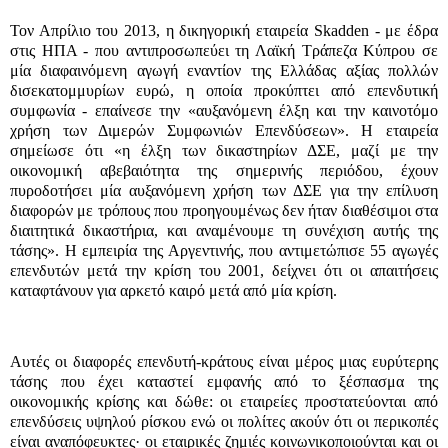
Τον Απρίλιο του 2013, η δικηγορική εταιρεία Skadden - με έδρα
στις ΗΠΑ - που αντιπροσωπεύει τη Λαϊκή Τράπεζα Κύπρου σε
μία διαφαινόμενη αγωγή εναντίον της Ελλάδας αξίας πολλών
δισεκατομμυρίων ευρώ, η οποία προκύπτει από επενδυτική
συμφωνία - επαίνεσε την «αυξανόμενη έλξη και την καινοτόμο
χρήση των Διμερών Συμφωνιών Επενδύσεων». Η εταιρεία
σημείωσε ότι «η έλξη των δικαστηρίων ΔΣΕ, μαζί με την
οικονομική αβεβαιότητα της σημερινής περιόδου, έχουν
πυροδοτήσει μία αυξανόμενη χρήση των ΔΣΕ για την επίλυση
διαφορών με τρόπους που προηγουμένως δεν ήταν διαθέσιμοι στα
διαιτητικά δικαστήρια, και αναμένουμε τη συνέχιση αυτής της
τάσης». Η εμπειρία της Αργεντινής, που αντιμετώπισε 55 αγωγές
επενδυτών μετά την κρίση του 2001, δείχνει ότι οι απαιτήσεις
καταφτάνουν για αρκετό καιρό μετά από μία κρίση.
Αυτές οι διαφορές επενδυτή-κράτους είναι μέρος μιας ευρύτερης
τάσης που έχει καταστεί εμφανής από το ξέσπασμα της
οικονομικής κρίσης και δώθε: οι εταιρείες προστατεύονται από
επενδύσεις υψηλού ρίσκου ενώ οι πολίτες ακούν ότι οι περικοπές
είναι αναπόφευκτες· οι εταιρικές ζημιές κοινωνικοποιούνται και οι