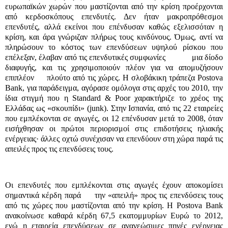
ευρωπαϊκών χωρών που μαστίζονται από την κρίση προέρχονται
από κερδοσκόπους επενδυτές. Δεν ήταν μακροπρόθεσμοι
επενδυτές, αλλά εκείνοι που επένδυσαν καθώς εξελισσόταν η
κρίση, και άρα γνώριζαν πλήρως τους κινδύνους. Όμως, αντί να
πληρώσουν το κόστος των επενδύσεων υψηλού ρίσκου που
επέλεξαν, έλαβαν από τις επενδυτικές συμφωνίες
μια δίοδο
διαφυγής, και τις χρησιμοποιούν πλέον για να απομυζήσουν
επιπλέον
πλούτο από τις χώρες. Η σλοβάκικη τράπεζα Postova
Bank, για παράδειγμα, αγόρασε ομόλογα στις αρχές του 2010, την
ίδια στιγμή που η Standard & Poor χαρακτήριζε το χρέος της
Ελλάδας ως «σκουπίδι» (junk). Στην Ισπανία, από τις 22 εταιρείες
που εμπλέκονται σε αγωγές, οι 12 επένδυσαν μετά το 2008, όταν
εισήχθησαν οι πρώτοι περιορισμοί στις επιδοτήσεις ηλιακής
ενέργειας· άλλες οχτώ συνέχισαν να επενδύουν στη χώρα παρά τις
απειλές προς τις επενδύσεις τους.
Οι επενδυτές που εμπλέκονται στις αγωγές έχουν αποκομίσει
σημαντικά κέρδη παρά
την «απειλή» προς τις επενδύσεις τους
από τις χώρες που μαστίζονται από την κρίση. Η Postova Bank
ανακοίνωσε καθαρά κέρδη 67,5 εκατομμυρίων Ευρώ το 2012,
ενώ η εταιρεία επενδύσεων σε ανανεώσιμες πηγές ενέργειας