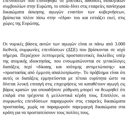
επενδύσεων που επινοήθηκε σε μυστικές αίθουσες διοικητικών
συμβουλίων στην Ευρώπη, το οποίο δίνει στις εταιρείες πανίσχυρα
δικαιώματα άσκησης αγωγών εναντίον των κυβερνήσεων,
βρίσκεται πλέον πίσω στην «έδρα» του και εστιάζει εκεί, στις
χώρες της Ευρώπης.
Οι νομικές βάσεις αυτών των αγωγών είναι οι πάνω από 3.000
διεθνείς συμφωνίες επενδύσεων (ΔΣΕ) που βρίσκονται σε ισχύ
σήμερα. Περιέχουν λεπτομερείς προστατευτικές δικλείδες υπέρ
της ατομικής ιδιοκτησίας, που ενσωματώνονται σε γενικόλογες
διατάξεις περί «δίκαιης και ισότιμης αντιμετώπισης» και
«προστασίας από έμμεση απαλλοτρίωση». Το πρόβλημα είναι ότι
αυτές οι διατάξεις ερμηνεύονται με τέτοια ευρύτητα ώστε να
δίνεται λευκή επιταγή στις επιχειρήσεις να καταθέτουν αγωγή εις
βάρος κρατών για οποιαδήποτε ρύθμιση μπορεί να θεωρηθεί ότι
επιδρά στα τρέχοντα ή μελλοντικά κέρδη τους. Επιπλέον, οι
συμφωνίες επενδύσεων παραχωρούν στις εταιρείες δικαιώματα
προστασίας, χωρίς να παραχωρούν παρεμφερή δικαιώματα στα
κράτη για να προστατεύσουν τους πολίτες τους.