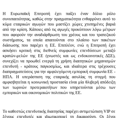
Η Ευρωπαϊκή Επιτροπή έχει παίξει έναν δόλιο ρόλο
συνυπαιτιότητας, καθώς στην πραγματικότητα ενθαρρύνει αυτό το
κύμα εταιρικών αγωγών που μαστίζει χώρες χτυπημένες βαριά
από την κρίση. Κάποιες από τις αγωγές προκύπτουν λόγω μέτρων
που αφορούν την αναδιάρθρωση του χρέους και του τραπεζικού
συστήματος, τα οποία απαιτούνται στο πλαίσιο των πακέτων
διάσωσης που παρέχει η ΕΕ. Επιπλέον, ενώ η Επιτροπή έχει
ασκήσει κριτική στις διεθνείς συμφωνίες επενδύσεων μεταξύ
κρατών-μελών της ΕΕ (γνωστές και ως ενδοκοινοτικές ΔΣΕ),
συνεχίζει να προωθεί ενεργά τη χρήση διαιτητικών μηχανισμών
επενδυτή - κράτους παγκοσμίως, και ιδιαίτερα στις τρέχουσες
διαπραγματεύσεις για την αμφιλεγόμενη εμπορική συμφωνία ΕΕ -
ΗΠΑ. Η υπεράσπιση της εταιρικής ασυλίας τη στιγμή που
αμφισβητείται η κοινωνική προστασία είναι μία θλιβερή απόδειξη
των τωρινών προτεραιοτήτων που υπηρετούνται μέσω των
εμπορικών και οικονομικών πολιτικών της ΕΕ.
Το καθεστώς επενδυτικής διαιτησίας παρέχει αντιμετώπιση VIP σε
ξένους επενδυτές και ιδιωτικοποιεί τη δικαιοσύνη. Οι ξένοι