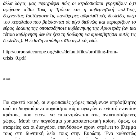
άλλα λόγια, μας περιγράφει πώς οι κερδοσκόποι γκρεμίζουν ό,τι
αφήνουν πίσω τους η τρόικα και η κυβερνητική πολιτική,
δείχνοντας ταυτόχρονα τις πανίσχυρες ασφαλιστικές δικλείδες υπέρ
του κεφαλαίου που βρίσκονται σε ισχύ διεθνώς και περιορίζουν το
εύρος δράσης της οποιασδήποτε κυβέρνησης της Αριστεράς (αν μια
τέτοια κυβέρνηση δεν θα έχει τη βούληση να αμφισβητήσει αυτές τις
δικλείδες). Η έκθεση εκδόθηκε στα αγγλικά, εδώ:
http://corporateeurope.org/sites/default/files/profiting-from-
crisis_0.pdf
***
Για αρκετό καιρό, οι ευρωπαϊκές χώρες παρέμεναν απρόσβλητες
από το διογκούμενο παγκόσμιο κύμα αγωγών επενδυτή εναντίον
κράτους, που έτεινε να επικεντρώνεται στις αναπτυσσόμενες
χώρες. Μετά την παγκόσμια χρηματοπιστωτική κρίση, όμως, οι
εταιρείες και οι δικηγόροι επενδύσεων έχουν στρέψει το βλέμμα
τους στη δυνητική λεία τους στην Ευρώπη. Ένα καθεστώς