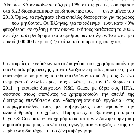
Abengoa SA ανακοίνωσε αύξηση 17% στο τζίρο της, που έφτασε
στα 5,23 δισεκατομμύρια ευρώ τους πρώτους
εννιά μήνες του
2013. Όμως, τα πράγματα είναι εντελώς διαφορετικά για τις χώρες
που μηνύονται. Οι Έλληνες, για παράδειγμα, είναι κατά 40%
φτωχότεροι σε σχέση με την οικονομική τους κατάσταση το 2008,
ενώ έχει αυξηθεί δραματικά ο αριθμός των αστέγων. Ένα στα τρία
παιδιά (600.000 περίπου) ζει κάτω από το όριο της φτώχειας.
Οι εταιρείες επενδύσεων και οι δικηγόροι τους χρησιμοποιούν την
απειλή άσκησης αγωγής για να αλλάξουν δημόσιες πολιτικές ή να
αποτρέψουν ρυθμίσεις που θα απειλούσαν τα κέρδη τους. Σε ένα
ενημερωτικό δελτίο προς τους πελάτες της τον Οκτώβριο του
2011, η εταιρεία δικηγόρων K&L Gates, με έδρα στις ΗΠΑ,
σύστησε στους επενδυτές να χρησιμοποιούν την απειλή της
διαιτησίας επενδύσεων σαν «διαπραγματευτικό εργαλείο» στις
διαπραγματεύσεις τους με κυβερνήσεις που αφορούν την
αναδιάρθρωση του χρέους. Παρομοίως, η βρετανική εταιρεία
Clyde & Co πρότεινε να χρησιμοποιείται η «εν δυνάμει αρνητική
δημοσιότητα» μιας επενδυτικής αγωγής σαν «μοχλός πίεσης σε
περίπτωση διαμάχης με μία ξένη κυβέρνηση».