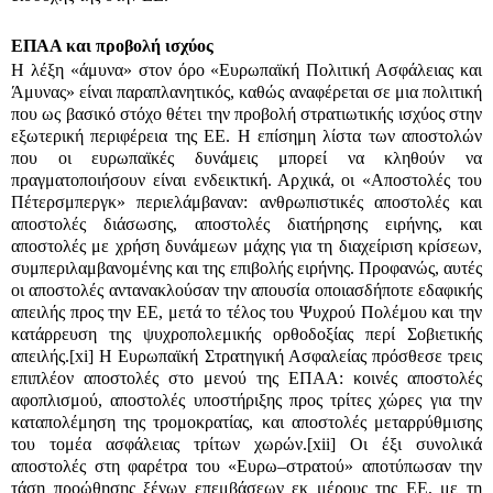
ΕΠΑΑ και προβολή ισχύος
Η λέξη «άμυνα» στον όρο «Ευρωπαϊκή Πολιτική Ασφάλειας και
Άμυνας» είναι παραπλανητικός, καθώς αναφέρεται σε μια πολιτική
που ως βασικό στόχο θέτει την προβολή στρατιωτικής ισχύος στην
εξωτερική περιφέρεια της ΕΕ. Η επίσημη λίστα των αποστολών
που οι ευρωπαϊκές δυνάμεις μπορεί να κληθούν να
πραγματοποιήσουν είναι ενδεικτική. Αρχικά, οι «Αποστολές του
Π
έτερσμπεργκ» περιελάμβαναν: ανθρωπιστικές αποστολές και
αποστολές διάσωσης, αποστολές διατήρησης ειρήνης, και
αποστολές με χρήση δυνάμεων μάχης για τη διαχείριση κρίσεων,
συμπεριλαμβανομένης και της επιβολής ειρήνης. Προφανώς, αυτές
οι αποστολές αντανακλούσαν την απουσία οποιασδήποτε εδαφικής
απειλής προς την ΕΕ, μετά το τέλος του Ψυχρού Πολέμου και την
κατάρρευση της ψυχροπολεμικής ορθοδοξίας περί Σοβιετικής
απειλής.
[xi]
Η Ευρωπαϊκή Στρατηγική Ασφαλείας πρόσθεσε τρεις
επιπλέον αποστολές στο μενού της ΕΠΑΑ: κοινές αποστολές
αφοπλισμού, αποστολές υποστήριξης προς τρίτες χώρες για την
καταπολέμηση της τρομοκρατίας, και αποστολές μεταρρύθμισης
του τομέα ασφάλειας τρίτων χωρών.
[xii]
Οι έξι συνολικά
αποστολές στη φαρέτρα του «Ευρω
–
στρατού» αποτύπωσαν την
τάση προώθησης ξένων επεμβάσεων εκ μέρους της ΕΕ, με τη