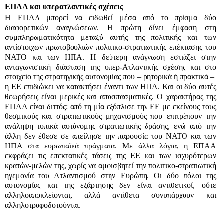
ΕΠΑΑ και υπερατλαντικές σχέσεις
Η ΕΠΑΑ μπορεί να ειδωθεί μέσα από το πρίσμα δύο
διαφορετικών αναγνώσεων. Η πρώτη δίνει έμφαση στη
συμπληρωματικότητα μεταξύ αυτής της πολιτικής και των
αντίστοιχων πρωτοβουλιών πολιτικο-στρατιωτικής επέκτασης του
ΝΑΤΟ και των ΗΠΑ. Η δεύτερη ανάγνωση εστιάζει στην
ανταγωνιστική διάσταση της υπερ-Ατλαντικής σχέσης και στο
στοιχείο της στρατηγικής αυτονομίας που – ρητορικά ή πρακτικά –
η ΕΕ επιδιώκει να κατακτήσει έναντι των ΗΠΑ. Και οι δύο αυτές
θεωρήσεις είναι μερικές και αποσπασματικές. Ο χαρακτήρας της
ΕΠΑΑ είναι διττός: από τη μία εξόπλισε την ΕΕ με εκείνους τους
θεσμικούς και στρατιωτικούς μηχανισμούς που επιτρέπουν την
ανάληψη τυπικά αυτόνομης στρατιωτικής δράσης, ενώ από την
άλλη δεν έθεσε σε απείλησε την παρουσία του ΝΑΤΟ και των
ΗΠΑ στα ευρωπαϊκά πράγματα. Με άλλα λόγια, η ΕΠΑΑ
εκφράζει τις επεκτατικές τάσεις της ΕΕ και των ισχυρότερων
κρατών-μελών της, χωρίς να αμφισβητεί την πολιτικο-στρατιωτική
ηγεμονία του Ατλαντισμού στην Ευρώπη. Οι δύο πόλοι της
αυτονομίας και της εξάρτησης δεν είναι αντιθετικοί, ούτε
αλληλοαποκλείονται, αλλά αντίθετα συνυπάρχουν και
αλληλοτροφοδοτούνται.