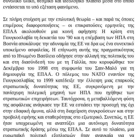
συνολικό υλικό, θεσμικό και ιδεολογικό πλαίσιο μέσα στο οποίο
εντάσσεται το υπό εξέταση φαινόμενο.
Σε πλήρη στοίχιση με την επιλυτική θεωρία – και παρά τις όποιες
επιμέρους διαφοροποιήσεις – οι επικρατούσες ερμηνείες της
ΕΠΑΑ ακολουθούν μια κοινή αφήγηση: Η κρίση στη
Γιουγκοσλαβία τη δεκαετία του ’90 και η επέμβαση των ΗΠΑ στη
Βοσνία αποκάλυψε την αδυναμία της ΕΕ να δρα ως ένα συνεκτικό
υποκείμενο ασφαλείας. Η επίγνωση αυτής της πραγματικότητας
από το Ηνωμένο Βασίλειο οδήγησε στην αλλαγή της πολιτικής του
και στη διασύνδεσή του με τη Γαλλία, που κορυφώθηκε τον
Δεκέμβριο του 1998 στη συμφωνία του Σαιν-Μαλό για τη
δημιουργία της ΕΠΑΑ. Ο πόλεμος του ΝΑΤΟ εναντίον της
Γιουγκοσλαβίας το 1999 κατέδειξε την έλλειψη μιας επαρκούς
στρατιωτικής δυνατότητας της ΕΕ, συγκρινόμενη με την
πανίσχυρη πολεμική μηχανή των ΗΠΑ που ηγήθηκε των
στρατιωτικών επιχειρήσεων. Ταυτόχρονα, η μεταβαλλόμενη φύση
της ασφάλειας ανάγκασε την ΕΕ να εστιάσει την προσοχή της όχι
στην εδαφική άμυνα, αλλά στη διαχείριση συγκρούσεων και στην
προβολή ειρήνης και σταθερότητας στο εξωτερικό. Συνεπώς, η ΕΕ
ήταν υποχρεωμένη να αναπτύξει μια αυτόνομη δυνατότητα
στρατιωτικής δράσης μέσω της ΕΠΑΑ. Σε αυτό το πλαίσιο, μια
ευρωπαϊκή πολιτική εξοπλισμών ήταν αναγκαία για να