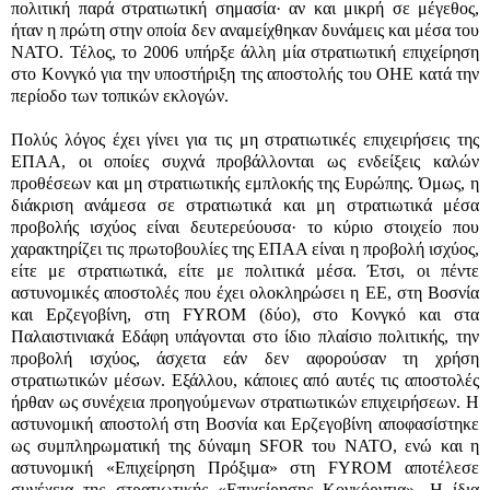
πολιτική παρά στρατιωτική σημασία· αν και μικρή σε μέγεθος,
ήταν η πρώτη στην οποία δεν αναμείχθηκαν δυνάμεις και μέσα του
ΝΑΤΟ. Τέλος, το 2006 υπήρξε άλλη μία στρατιωτική επιχείρηση
στο Κονγκό για την υποστήριξη της αποστολής του ΟΗΕ κατά την
περίοδο των τοπικών εκλογών.
Πολύς λόγος έχει γίνει για τις μη στρατιωτικές επιχειρήσεις της
ΕΠΑΑ, οι οποίες συχνά προβάλλονται ως ενδείξεις καλών
προθέσεων και μη στρατιωτικής εμπλοκής της Ευρώπης. Όμως, η
διάκριση ανάμεσα σε στρατιωτικά και μη στρατιωτικά μέσα
προβολής ισχύος είναι δευτερεύουσα· το κύριο στοιχείο που
χαρακτηρίζει τις πρωτοβουλίες της ΕΠΑΑ είναι η προβολή ισχύος,
είτε με στρατιωτικά, είτε με πολιτικά μέσα. Έτσι, οι πέντε
αστυνομικές αποστολές που έχει ολοκληρώσει η ΕΕ, στη Βοσνία
και Ερζεγοβίνη, στη
FYROM (
δύο), στο Κονγκό και στα
Παλαιστινιακά Εδάφη υπάγονται στο ίδιο πλαίσιο πολιτικής, την
προβολή ισχύος, άσχετα εάν δεν αφορούσαν τη χρήση
στρατιωτικών μέσων. Εξάλλου, κάποιες από αυτές τις αποστολές
ήρθαν ως συνέχεια προηγούμενων στρατιωτικών επιχειρήσεων. Η
αστυνομική αποστολή στη Βοσνία και Ερζεγοβίνη αποφασίστηκε
ως συμπληρωματική της δύναμη
SFOR
του ΝΑΤΟ, ενώ και η
αστυνομική «Επιχείρηση
Πρ
όξιμα» στη
FYROM
αποτέλεσε
συνέχεια της στρατιωτικής «Επιχείρησης
Κονκ
όρντια». Η ίδια