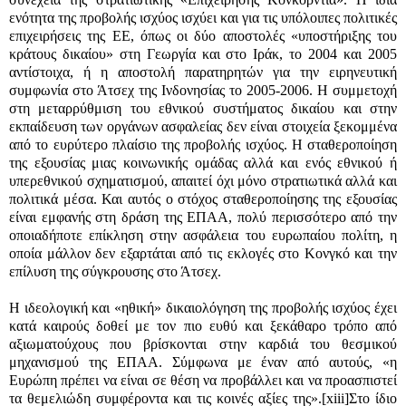
ενότητα της προβολής ισχύος ισχύει και για τις υπόλοιπες πολιτικές
επιχειρήσεις της ΕΕ, όπως οι δύο αποστολές «υποστήριξης του
κράτους δικαίου» στη Γεωργία και στο Ιράκ, το 2004 και 2005
αντίστοιχα, ή η αποστολή παρατηρητών για την ειρηνευτική
συμφωνία στο Άτσεχ της Ινδονησίας το 2005-2006. Η συμμετοχή
στη μεταρρύθμιση του εθνικού συστήματος δικαίου και στην
εκπαίδευση των οργάνων ασφαλείας δεν είναι στοιχεία ξεκομμένα
από το ευρύτερο πλαίσιο της προβολής ισχύος. Η σταθεροποίηση
της εξουσίας μιας κοινωνικής ομάδας αλλά και ενός εθνικού ή
υπερεθνικού σχηματισμού, απαιτεί όχι μόνο στρατιωτικά αλλά και
πολιτικά μέσα. Και αυτός ο στόχος σταθεροποίησης της εξουσίας
είναι εμφανής στη δράση της ΕΠΑΑ, πολύ περισσότερο από την
οποιαδήποτε επίκληση στην ασφάλεια του ευρωπαίου πολίτη, η
οποία μάλλον δεν εξαρτάται από τις εκλογές στο Κονγκό και την
επίλυση της σύγκρουσης στο Άτσεχ.
Η ιδεολογική και «ηθική» δικαιολόγηση της προβολής ισχύος έχει
κατά καιρούς δοθεί με τον πιο ευθύ και ξεκάθαρο τρόπο από
αξιωματούχους που βρίσκονται στην καρδιά του θεσμικού
μηχανισμού της ΕΠΑΑ. Σύμφωνα με έναν από αυτούς, «η
Ευρώπη πρέπει να είναι σε θέση να προβάλλει και να προασπιστεί
τα θεμελιώδη συμφέροντα και τις κοινές αξίες της».
[xiii]
Στο ίδιο