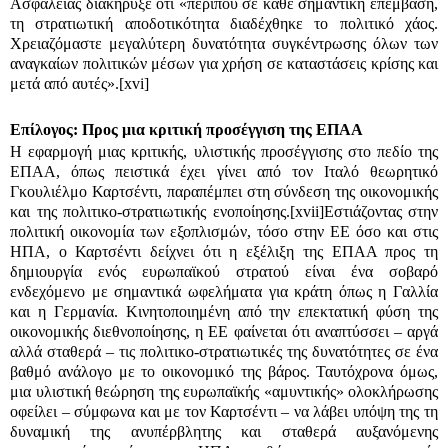
Ασφαλείας διακήρυξε ότι «περίπου σε κάθε σημαντική επέμβαση,
τη στρατιωτική αποδοτικότητα διαδέχθηκε το πολιτικό χάος.
Χρειαζόμαστε μεγαλύτερη δυνατότητα συγκέντρωσης όλων των
αναγκαίων πολιτικών μέσων για χρήση σε καταστάσεις κρίσης και
μετά από αυτές».
[xvi]
Επίλογος: Προς μια κριτική προσέγγιση της ΕΠΑΑ
Η εφαρμογή μιας κριτικής, υλιστικής προσέγγισης στο πεδίο της
ΕΠΑΑ, όπως πειστικά έχει γίνει από τον Ιταλό θεωρητικό
Γκουλι
έλμο Καρτσέντι
,
παραπέμπει στη σύνδεση της οικονομικής
και της πολιτικο-στρατιωτικής ενοποίησης.
[xvii]
Εστιάζοντας στην
πολιτική οικονομία των εξοπλισμών, τόσο στην ΕΕ όσο και στις
ΗΠΑ, ο Καρτσέντι δείχνει ότι η εξέλιξη της ΕΠΑΑ προς τη
δημιουργία ενός ευρωπαϊκού στρατού είναι ένα σοβαρό
ενδεχόμενο με σημαντικά ωφελήματα για κράτη όπως η Γαλλία
και η Γερμανία. Κινητοποιημένη από την επεκτατική φύση της
οικονομικής διεθνοποίησης, η ΕΕ φαίνεται ότι αναπτύσσει – αργά
αλλά σταθερά – τις πολιτικο-στρατιωτικές της δυνατότητες σε ένα
βαθμό ανάλογο με το οικονομικό της βάρος. Ταυτόχρονα όμως,
μια υλιστική θεώρηση της ευρωπαϊκής «αμυντικής» ολοκλήρωσης
οφείλει – σύμφωνα και με τον Καρτσέντι – να λάβει υπόψη της τη
δυναμική της ανυπέρβλητης και σταθερά αυξανόμενης