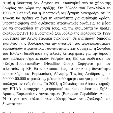
Αυτή η διάσταση δεν άργησε να μετακινηθεί από το χώρο της
θεωρίας στο χώρο της πράξης. Στη Σύνοδο του Σαιν-Μαλό το
1998, η Γαλλική και η Βρετανική κυβέρνηση διακήρυξαν ότι ‘η
Ένωση θα πρέπει να έχει τη δυνατότητα για αυτόνομη δράση,
υποστηριζόμενη από αξιόπιστες στρατιωτικές δυνάμεις, τα μέσα
για να αποφασίσει τη χρήση τους, και την ετοιμότητα να πράξει
ακολούθως’.
[v]
Το Ευρωπαϊκό Συμβούλιο της Κολονίας το 1999
υιοθέτησε την Αγγλο-Γαλλική διακήρυξη, σε μια πρώτη δημόσια
εκδήλωση της βούλησης για την ανάπτυξη πιο αποτελεσματικών
ευρωπαϊκών στρατιωτικών δυνατοτήτων. Στη συνέχεια, η Σύνοδος
του Ελσίνκι διευθέτησε τις τελικές λεπτομέρειες για την ίδρυση
των βασικών στρατιωτικών θεσμών της ΕΕ και υιοθέτησε τον
«Στόχο-Προμετωπίδα» (
Headline Goal)
. Σύμφωνα με τον
τελευταίο, η ΕΕ θα αποκτούσε έως το 2003 τη δυνατότητα
αποστολής μιας Ευρωπαϊκής Δύναμης Ταχείας Αντίδρασης με
50.000-60.000 στρατιώτες, μέσα σε 60 ημέρες και για μια περίοδο
τουλάχιστον ενός έτους. Το 2001, η Σύνοδος του Λάακεν κήρυξε
την ΕΠΑΑ καταρχήν επιχειρησιακή και παρουσίασε το Σχέδιο
Δράσης Ευρωπαϊκών Δυνατοτήτων (
European Capabilities Action
Plan)
για την κάλυψη των ελλειμμάτων σε εξοπλισμό και
δυνατότητες.