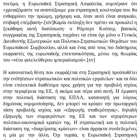
πνεύμα, η Ευρωπαϊκή Στρατηγική Ασφαλείας συμπέρανε ότι
«χρειαζόμαστε να αναπτύξουμε μια στρατηγική κουλτούρα που θα
ενθαρρύνει την πρώιμη, γρήγορη και, όταν αυτό είναι αναγκαίο,
στιβαρή επέμβαση».
[xiv]
Καμία έκπληξη δεν πρέπει να προκαλεί η
ξεκάθαρη αυτή διατύπωση· ο Ρόμπερτ Κούπερ, βασικός
συγγραφέας της Στρατηγικής τυγχάνει να είναι όχι μόνο ο Γενικός
Διευθυντής Εξωτερικών και Πολιτικο-Στρατιωτικών Θεμάτων του
Ευρωπαϊκού Συμβουλίου, αλλά και ένας από τους πιο διάσημους
εκφραστές της ευρωπαϊκής επεκτατικότητας, μέσω της θεωρίας
του «νέου φιλελεύθερου ιμπεριαλισμού».
[xv]
Η κανονιστική θέση που εκφράζεται στη Στρατηγική προϋποθέτει
την
ενότητα
των στρατιωτικών και πολιτικών εργαλείων· και τα δύο
είναι επιλεκτικά διαθέσιμα προς χρήση για την προβολή ισχύος
στην περιφέρεια της ΕΕ, ή ακόμα και πέρα από αυτή. Η έμφαση
στην πολιτική διάσταση της ΕΠΑΑ, κατανοητή για λόγους
δημόσιας νομιμοποίησης, δεν μπορεί να κρύψει την πρωταρχική
τάση προβολής ισχύος και «εξαγωγής σταθερότητας», δηλαδή
εξαγωγής των συμφερόντων της ΕΕ και των ισχυρότερων
πολιτικο-οικονομικά κρατών της. Η στρατιωτική και η πολιτική
διάσταση της «διαχείρισης κρίσεων» είναι άρρηκτα συνδεδεμένες
η μία με την άλλη. Όχι τυχαία, η Ευρωπαϊκή Στρατηγική