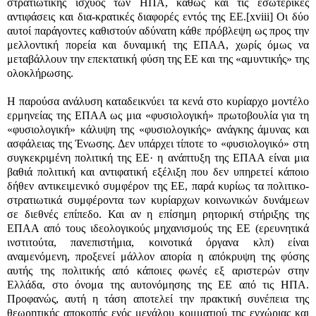
στρατιωτικής ισχύος των ΗΠΑ, καθώς και τις εσωτερικές
αντιφάσεις και δια-κρατικές διαφορές εντός της ΕΕ.
[xviii]
Οι δύο
αυτοί παράγοντες καθιστούν αδύνατη κάθε πρόβλεψη ως προς την
μελλοντική πορεία και δυναμική της ΕΠΑΑ, χωρίς όμως να
μεταβάλλουν την επεκτατική φύση της ΕΕ και της «αμυντικής» της
ολοκλήρωσης.
Η παρούσα ανάλυση καταδεικνύει τα κενά στο κυρίαρχο μοντέλο
ερμηνείας της ΕΠΑΑ ως μια «φυσιολογική» πρωτοβουλία για τη
«φυσιολογική» κάλυψη της «φυσιολογικής» ανάγκης άμυνας και
ασφάλειας της Ένωσης. Δεν υπάρχει τίποτε το «φυσιολογικό» στη
συγκεκριμένη πολιτική της ΕΕ· η ανάπτυξη της ΕΠΑΑ είναι μια
βαθιά πολιτική και αντιφατική εξέλιξη που δεν υπηρετεί κάποιο
δήθεν αντικειμενικό συμφέρον της ΕΕ, παρά κυρίως τα πολιτικο-
στρατιωτικά συμφέροντα των κυρίαρχων κοινωνικών δυνάμεων
σε διεθνές επίπεδο. Και αν η επίσημη ρητορική στήριξης της
ΕΠΑΑ από τους ιδεολογικούς μηχανισμούς της ΕΕ (ερευνητικά
ινστιτούτα, πανεπιστήμια, κοινοτικά όργανα κλπ) είναι
αναμενόμενη, προξενεί μάλλον απορία η απόκρυψη της φύσης
αυτής της πολιτικής από κάποιες φωνές εξ αριστερών στην
Ελλάδα, στο όνομα της αυτονόμησης της ΕΕ από τις ΗΠΑ.
Προφανώς, αυτή η τάση αποτελεί την πρακτική συνέπεια της
θεωρητικής αποκοπής ενός μεγάλου κομματιού της εγχώριας και