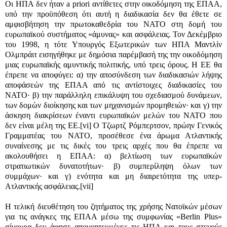
Οι ΗΠΑ δεν ήταν
a priori
αντίθετες στην οικοδόμηση της ΕΠΑΑ,
υπό την προϋπόθεση ότι αυτή η διαδικασία δεν θα έθετε σε
αμφισβήτηση την πρωτοκαθεδρία του ΝΑΤΟ στη δομή του
ευρωπαϊκού συστήματος «άμυνας» και ασφάλειας. Τον Δεκέμβριο
του 1998, η τότε Υπουργός Εξωτερικών των ΗΠΑ Μαντλίν
Ολμπράιτ εισηγήθηκε με δημόσια παρέμβασή της την οικοδόμηση
μιας ευρωπαϊκής αμυντικής πολιτικής, υπό τρεις όρους. Η ΕΕ θα
έπρεπε να αποφύγει: α) την αποσύνδεση των διαδικασιών λήψης
αποφάσεών της ΕΠΑΑ από τις αντίστοιχες διαδικασίες του
ΝΑΤΟ· β) την παράλληλη επικάλυψη του σχεδιασμού δυνάμεων,
των δομών διοίκησης και των μηχανισμών προμηθειών· και γ) την
άσκηση διακρίσεων έναντι ευρωπαϊκών μελών του ΝΑΤΟ που
δεν είναι μέλη της ΕΕ.
[vi]
Ο Τζωρτζ Ρόμπερτσον, πρώην Γενικός
Γραμματέας του ΝΑΤΟ, προσέθεσε ένα άρωμα Ατλαντικής
συναίνεσης με τις δικές του τρεις αρχές που θα έπρεπε να
ακολουθήσει η ΕΠΑΑ: α) βελτίωση των ευρωπαϊκών
στρατιωτικών δυνατοτήτων· β) συμπερίληψη όλων των
συμμάχων· και γ) ενότητα και μη διαιρετότητα της υπερ-
Ατλαντικής ασφάλειας.
[vii]
Η τελική διευθέτηση του ζητήματος της χρήσης Νατοϊκών μέσων
για τις ανάγκες της ΕΠΑΑ μέσω της συμφωνίας «
Berlin Plus
»
σίγουρα δεν άφησε απογοητευμένες τις ΗΠΑ και τους στενούς