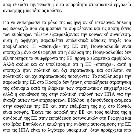
προμηθεύσει την Ένωση με τα απαραίτητα στρατιωτικά εργαλεία
ανάληψης μιας τέτοιας δράσης.
Για να εκπληρώσει το ρόλο της ως ηγεμονική ιδεολογία, δηλαδή
ως ιδεολογία που νομιμοποιεί τα συμφέροντα και τις προτιμήσεις
των κυρίαρχων τάξεων εξασφαλίζοντας την κοινωνική συναίνεση,
αυτή η αφήγηση παραβλέπει επιδεικτικά κάποιες πτυχές του
προβλήματος: Η «αποτυχία» της ΕΕ στη Γιουγκοσλαβία είναι
αποτυχία μόνο αν θεωρηθεί ότι η διάλυση της Γιουγκοσλαβίας δεν
εξυπηρέτησε τα συμφέροντα της ΕΕ, πράγμα εξαιρετικά αμφίβολο.
Αλλά ακόμα και αν υποθέσουμε ότι η ΕΕ «απέτυχε», αυτή η
αποτυχία ήταν πολιτική και όχι στρατιωτική, και οφείλεται σε
πολιτικούς και όχι στρατιωτικούς παράγοντες. Το πρόβλημα με την
παρουσία της ΕΕ στο Κόσοβο δεν ήταν η οποιαδήποτε στρατηγική
της αδυναμία κατά τη διάρκεια των στρατιωτικών επιχειρήσεων,
αλλά η συναίνεσή της στην πολιτική επιλογή των ΗΠΑ για την
έναρξη αυτών των επιχειρήσεων. Εξάλλου, η διασύνδεση ανάμεσα
στην ασφάλεια της ΕΕ και στην επέμβαση της π.χ. στο Κογκό,
είναι ασαφής. Έκανε πιο ασφαλή την ΕΕ και τους πολίτες της η
συνδρομή της ΕΕ στην εκπαίδευση αστυνομικών στη Γεωργία και
στο Ιράκ; Επιπλέον, η επίκληση της ανάγκης αυτονόμησης της ΕΕ
από τις ΗΠΑ είναι το λιγότερο υποκριτική, όταν προέρχεται από