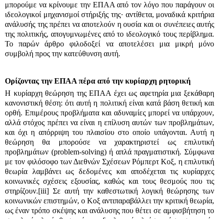
μπορούμε να κρίνουμε την ΕΠΑΑ από τον λόγο που παράγουν οι
ιδεολογικοί μηχανισμοί στήριξής της· αντίθετα, μοναδικά κριτήρια
ανάλυσής της πρέπει να αποτελούν η ουσία και οι συνέπειες αυτής
της πολιτικής, απογυμνωμένες από το ιδεολογικό τους περίβλημα.
Το παρών άρθρο φιλοδοξεί να αποτελέσει μια μικρή μόνο
συμβολή προς την κατεύθυνση αυτή.
Ορίζοντας την ΕΠΑΑ πέρα από την κυρίαρχη ρητορική
Η κυρίαρχη θεώρηση της ΕΠΑΑ έχει ως αφετηρία μια ξεκάθαρη
κανονιστική θέση: ότι αυτή η πολιτική είναι κατά βάση θετική και
ορθή. Επιμέρους προβλήματα και αδυναμίες μπορεί να υπάρχουν,
αλλά στόχος πρέπει να είναι η επίλυση αυτών των προβλημάτων,
και όχι η απόρριψη του πλαισίου στο οποίο υπάγονται. Αυτή η
θεώρηση θα μπορούσε να χαρακτηριστεί ως επιλυτική
προβλημάτων (
problem-solving)
ή απλά πραγματιστική. Σύμφωνα
με τον φιλόσοφο των Διεθνών Σχέσεων
Ρ
όμπερτ Κοξ
,
η επιλυτική
θεωρία λαμβάνει ως δεδομένες και αποδέχεται τις κυρίαρχες
κοινωνικές σχέσεις εξουσίας, καθώς και τους θεσμούς που τις
στηρίζουν.
[iii]
Σε αυτή την καθεστωτική λογική θεώρησης των
κοινωνικών επιστημών, ο
Κοξ
αντιπαραβάλλει την κριτική θεωρία,
ως έναν τρόπο σκέψης και ανάλυσης που θέτει σε αμφισβήτηση το