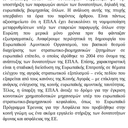
υποστήριξη των παραγωγών αυτών των δυνατοτήτων, δηλαδή της
ευρωπαϊκής βιομηχανίας όπλων. Η ανάλυση αυτής της πτυχής
υπερβαίνει τα όρια του παρόντος άρθρου. Είναι πάντως
αξιοσημείωτο ότι η ΕΠΑΑ έχει διευκολύνει τη νομιμοποίηση
μεταρρυθμίσεων υπέρ των εταιρειών παραγωγής όπλων στην
Ευρώπη που μερικά μόνο χρόνια πριν θα φάνταζαν
εξωπραγματικές. Αναφέρουμε περιληπτικά τη δημιουργία του
Ευρωπαϊκού Αμυντικού Οργανισμού, του βασικού θεσμού
διαχείρισης των στρατιωτικο-βιομηχανικών ζητημάτων σε
ευρωπαϊκό επίπεδο, ο οποίος ιδρύθηκε το 2004 στο όνομα της
ανάπτυξης των δυνατοτήτων της ΕΠΑΑ. Επίσης, χαρακτηριστική
είναι η σταδιακή διείσδυση της Ευρωπαϊκής Επιτροπής σε θέματα
ελέγχου της αγοράς στρατιωτικού εξοπλισμού – ενός πεδίου που
εξαιρείται από τους κανόνες της Κοινής Αγοράς – με επίκληση της
ανάγκης ενίσχυσης της κοινής ευρωπαϊκής αμυντικής ταυτότητας.
Τέλος, η ύπαρξη της ΕΠΑΑ άνοιξε το δρόμο για την έγκριση
κοινοτικών χρηματοδοτικών μηχανισμών υπέρ του ευρωπαϊκού
στρατιωτικο-βιομηχανικού κεφαλαίου, όπως το Ευρωπαϊκό
Πρόγραμμα Έρευνας για την Ασφάλεια που προβλήθηκε στην
κοινή γνώμη ως ένα ακόμα εργαλείο στήριξης των δυνατοτήτων
άμυνας και ασφάλειας της ΕΕ.