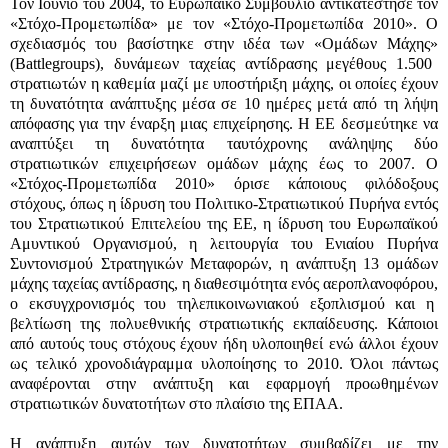
Τον Ιούνιο του 2004, το Ευρωπαϊκό Συμβούλιο αντικατέστησε τον
«Στόχο-Προμετωπίδα» με τον «Στόχο-Προμετωπίδα 2010». Ο
σχεδιασμός του βασίστηκε στην ιδέα των «Ομάδων Μάχης»
(Battlegroups)
, δυνάμεων ταχείας αντίδρασης μεγέθους 1.500
στρατιωτών η καθεμία μαζί με υποστήριξη μάχης, οι οποίες έχουν
τη δυνατότητα ανάπτυξης μέσα σε 10 ημέρες μετά από τη λήψη
απόφασης για την έναρξη μιας επιχείρησης. Η ΕΕ δεσμεύτηκε να
αναπτύξει τη δυνατότητα ταυτόχρονης ανάληψης δύο
στρατιωτικών επιχειρήσεων ομάδων μάχης έως το 2007. Ο
«Στόχος-Προμετωπίδα 2010» όρισε κάποιους φιλόδοξους
στόχους, όπως η ίδρυση του Πολιτικο-Στρατιωτικού Πυρήνα εντός
του Στρατιωτικού Επιτελείου της ΕΕ, η ίδρυση του Ευρωπαϊκού
Αμυντικού Οργανισμού, η λειτουργία του Ενιαίου Πυρήνα
Συντονισμού Στρατηγικών Μεταφορών, η ανάπτυξη 13 ομάδων
μάχης ταχείας αντίδρασης, η διαθεσιμότητα ενός αεροπλανοφόρου,
ο εκσυγχρονισμός του τηλεπικοινωνιακού εξοπλισμού και η
βελτίωση της πολυεθνικής στρατιωτικής εκπαίδευσης. Κάποιοι
από αυτούς τους στόχους έχουν ήδη υλοποιηθεί ενώ άλλοι έχουν
ως τελικό χρονοδιάγραμμα υλοποίησης το 2010. Όλοι πάντως
αναφέρονται στην ανάπτυξη και εφαρμογή προωθημένων
στρατιωτικών δυνατοτήτων στο πλαίσιο της ΕΠΑΑ.
Η ανάπτυξη αυτών των δυνατοτήτων συμβαδίζει με την