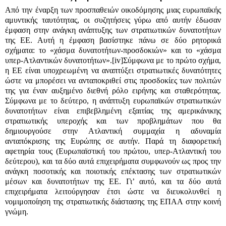
Από την έναρξη των προσπαθειών οικοδόμησης μιας ευρωπαϊκής
αμυντικής ταυτότητας, οι συζητήσεις γύρω από αυτήν έδωσαν
έμφαση στην ανάγκη ανάπτυξης των στρατιωτικών δυνατοτήτων
της ΕΕ. Αυτή η έμφαση βασίστηκε πάνω σε δύο ρητορικά
σχήματα: το «χάσμα δυνατοτήτων-προσδοκιών» και το «χάσμα
υπερ-Ατλαντικών δυνατοτήτων».
[iv]
Σύμφωνα με το πρώτο σχήμα,
η ΕΕ είναι υποχρεωμένη να αναπτύξει στρατιωτικές δυνατότητες
ώστε να μπορέσει να ανταποκριθεί στις προσδοκίες των πολιτών
της για έναν αυξημένο διεθνή ρόλο ειρήνης και σταθερότητας.
Σύμφωνα με το δεύτερο, η ανάπτυξη ευρωπαϊκών στρατιωτικών
δυνατοτήτων είναι επιβεβλημένη εξαιτίας της αμερικάνικης
στρατιωτικής υπεροχής και των προβλημάτων που θα
δημιουργούσε στην Ατλαντική συμμαχία η αδυναμία
ανταπόκρισης της Ευρώπης σε αυτήν. Παρά τη διαφορετική
αφετηρία τους (Ευρωπαϊστική του πρώτου, υπερ-Ατλαντική του
δεύτερου), και τα δύο αυτά επιχειρήματα συμφωνούν ως προς την
ανάγκη ποσοτικής και ποιοτικής επέκτασης των στρατιωτικών
μέσων και δυνατοτήτων της ΕΕ. Γι’ αυτό, και τα δύο αυτά
επιχειρήματα λειτούργησαν έτσι ώστε να διευκολυνθεί η
νομιμοποίηση της στρατιωτικής διάστασης της ΕΠΑΑ στην κοινή
γνώμη.