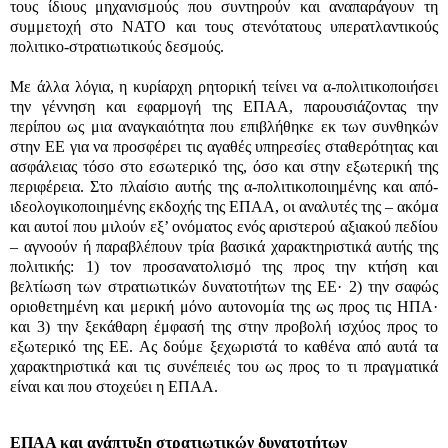
τους ίδιους μηχανισμούς που συντηρούν και αναπαράγουν τη
συμμετοχή στο ΝΑΤΟ και τους στενότατους υπερατλαντικούς
πολιτικο-στρατιωτικούς δεσμούς.
Με άλλα λόγια, η κυρίαρχη ρητορική τείνει να α-πολιτικοποιήσει
την γέννηση και εφαρμογή της ΕΠΑΑ, παρουσιάζοντας την
περίπου ως μια αναγκαιότητα που επιβλήθηκε εκ των συνθηκών
στην ΕΕ για να προσφέρει τις αγαθές υπηρεσίες σταθερότητας και
ασφάλειας τόσο στο εσωτερικό της, όσο και στην εξωτερική της
περιφέρεια. Στο πλαίσιο αυτής της α-πολιτικοποιημένης και από-
ιδεολογικοποιημένης εκδοχής της ΕΠΑΑ, οι αναλυτές της – ακόμα
και αυτοί που μιλούν εξ’ ονόματος ενός αριστερού αξιακού πεδίου
– αγνοούν ή παραβλέπουν τρία βασικά χαρακτηριστικά αυτής της
πολιτικής: 1) τον προσανατολισμό της προς την κτήση και
βελτίωση των στρατιωτικών δυνατοτήτων της ΕΕ· 2) την σαφώς
οριοθετημένη και μερική μόνο αυτονομία της ως προς τις ΗΠΑ·
και 3) την ξεκάθαρη έμφασή της στην προβολή ισχύος προς το
εξωτερικό της ΕΕ. Ας δούμε ξεχωριστά το καθένα από αυτά τα
χαρακτηριστικά και τις συνέπειές του ως προς το τι πραγματικά
είναι και που στοχεύει η ΕΠΑΑ.
ΕΠΑΑ και ανάπτυξη στρατιωτικών δυνατοτήτων