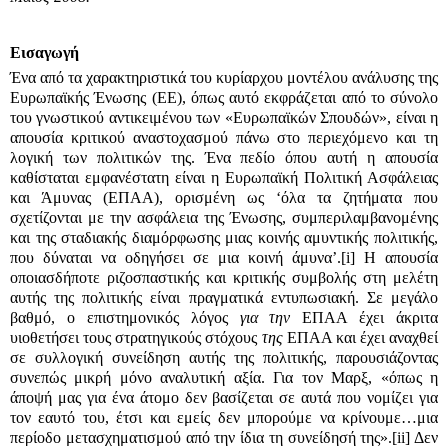
Εισαγωγή
Ένα από τα χαρακτηριστικά του κυρίαρχου μοντέλου ανάλυσης της
Ευρωπαϊκής Ένωσης (ΕΕ), όπως αυτό εκφράζεται από το σύνολο
του γνωστικού αντικειμένου των «Ευρωπαϊκών Σπουδών», είναι η
απουσία κριτικού αναστοχασμού πάνω στο περιεχόμενο και τη
λογική των πολιτικών της. Ένα πεδίο όπου αυτή η απουσία
καθίσταται εμφανέστατη είναι η Ευρωπαϊκή Πολιτική Ασφάλειας
και Άμυνας (ΕΠΑΑ), ορισμένη ως ‘όλα τα ζητήματα που
σχετίζονται με την ασφάλεια της Ένωσης, συμπεριλαμβανομένης
και της σταδιακής διαμόρφωσης μιας κοινής αμυντικής πολιτικής,
που δύναται να οδηγήσει σε μια κοινή άμυνα’.
[i]
Η απουσία
οποιασδήποτε ριζοσπαστικής και κριτικής συμβολής στη μελέτη
αυτής της πολιτικής είναι πραγματικά εντυπωσιακή. Σε μεγάλο
βαθμό, ο επιστημονικός λόγος
για την
ΕΠΑΑ έχει άκριτα
υιοθετήσει τους στρατηγικούς στόχους
της
ΕΠΑΑ και έχει αναχθεί
σε συλλογική συνείδηση αυτής της πολιτικής, παρουσιάζοντας
συνεπώς μικρή μόνο αναλυτική αξία. Για τον Μαρξ, «όπως η
άποψή μας για ένα άτομο δεν βασίζεται σε αυτά που νομίζει για
τον εαυτό του, έτσι και εμείς δεν μπορούμε να κρίνουμε…μια
περίοδο μετασχηματισμού από την ίδια τη συνείδησή της».
[ii]
Δεν