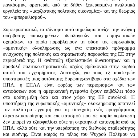
παγκόσμιας αριστεράς από τα δήθεν ξεπερασμένα αναλυτικά
εργαλεία της «μαρξιστικής πολιτικής οικονομίας» και της θεωρίας
του «ιμπεριαλισμού».
Συμπερασματικά, το σύντομο αυτό σημείωμα τονίζει την ανάγκη
υπέρβασης παρωχημένων ιδεολογικών και ερμηνευτικών
σχημάτων, τα οποία παραβλέπουν τη φύση της ευρωπαϊκής
«αμυντικής» ολοκλήρωσης ως ένα επεκτατικό πρόγραμμα
ενίσχυσης της πολιτικής και στρατιωτικής παρουσίας της ΕΕ στην
περιφέρειά της. Η ανάπτυξη εξοπλιστικών δυνατοτήτων και η
προβολή πολιτικο-στρατιωτικής ισχύος βρίσκονται στην καρδιά
αυτού του εγχειρήματος. Δυστυχώς για τους εξ αριστερών
υποστηρικτές μιας αυτόνομης Ευρώπης-αντίβαρο στα σχέδια των
ΗΠΑ, η ΕΠΑΑ είναι φορέας των περιορισμών και των
αντιφάσεων που η αμερικανική ηγεμονία έχουν επιβάλλει τόσο
στα κράτη-μέλη όσο και στον χώρο της ΕΕ συνολικά. Η
υποστήριξη της ευρωπαϊκής «αμυντικής» ολοκλήρωσης αποτελεί
τον καλύτερο εγγυητή για τη συνέχιση ενός προγράμματος
στρατιωτικοποίησης και επεκτατισμού που σε καμία περίπτωση
δεν μπορεί να εξασφαλίσει ούτε τη στρατηγική αυτονομία από τις
ΗΠΑ, αλλά ούτε και την υπεράσπιση της διεθνούς σταθερότητας
και ειρήνης. Είναι καιρός το τέλος του Ψυχρού Πολέμου να