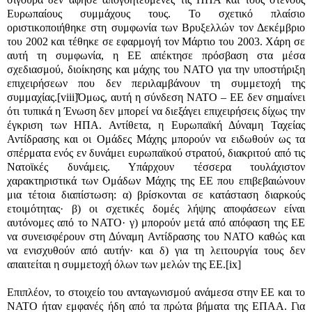
Ευρωπαίους συμμάχους τους. Το σχετικό πλαίσιο
οριστικοποιήθηκε στη συμφωνία των Βρυξελλών τον Δεκέμβριο
του 2002 και τέθηκε σε εφαρμογή τον Μάρτιο του 2003. Χάρη σε
αυτή τη συμφωνία, η ΕΕ απέκτησε πρόσβαση στα μέσα
σχεδιασμού, διοίκησης και μάχης του ΝΑΤΟ για την υποστήριξη
επιχειρήσεων που δεν περιλαμβάνουν τη συμμετοχή της
συμμαχίας.
[viii]
Όμως, αυτή η σύνδεση ΝΑΤΟ – ΕΕ δεν σημαίνει
ότι τυπικά η Ένωση δεν μπορεί να διεξάγει επιχειρήσεις δίχως την
έγκριση των ΗΠΑ. Αντίθετα, η Ευρωπαϊκή Δύναμη Ταχείας
Αντίδρασης και οι Ομάδες Μάχης μπορούν να ειδωθούν ως τα
σπέρματα ενός εν δυνάμει ευρωπαϊκού στρατού, διακριτού από τις
Νατοϊκές δυνάμεις. Υπάρχουν τέσσερα τουλάχιστον
χαρακτηριστικά των Ομάδων Μάχης της ΕΕ που επιβεβαιώνουν
μια τέτοια διαπίστωση: α) βρίσκονται σε κατάσταση διαρκούς
ετοιμότητας· β) οι σχετικές δομές λήψης αποφάσεων είναι
αυτόνομες από το ΝΑΤΟ· γ) μπορούν μετά από απόφαση της ΕΕ
να συνεισφέρουν στη Δύναμη Αντίδρασης του ΝΑΤΟ καθώς και
να ενισχυθούν από αυτήν· και δ) για τη λειτουργία τους δεν
απαιτείται η συμμετοχή όλων των μελών της ΕΕ.
[ix]
Επιπλέον, το στοιχείο του ανταγωνισμού ανάμεσα στην ΕΕ και το
ΝΑΤΟ ήταν εμφανές ήδη από τα πρώτα βήματα της ΕΠΑΑ. Για