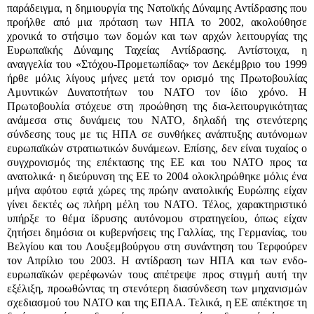
παράδειγμα, η δημιουργία της Νατοϊκής Δύναμης Αντίδρασης που
προήλθε από μια πρόταση των ΗΠΑ το 2002, ακολούθησε
χρονικά το στήσιμο των δομών και των αρχών λειτουργίας της
Ευρωπαϊκής Δύναμης Ταχείας Αντίδρασης. Αντίστοιχα, η
αναγγελία του «Στόχου-Προμετωπίδας» τον Δεκέμβριο του 1999
ήρθε μόλις λίγους μήνες μετά τον ορισμό της Πρωτοβουλίας
Αμυντικών Δυνατοτήτων του ΝΑΤΟ τον ίδιο χρόνο. Η
Πρωτοβουλία στόχευε στη προώθηση της δια-λειτουργικότητας
ανάμεσα στις δυνάμεις του ΝΑΤΟ, δηλαδή της στενότερης
σύνδεσης τους με τις ΗΠΑ σε συνθήκες ανάπτυξης αυτόνομων
ευρωπαϊκών στρατιωτικών δυνάμεων. Επίσης, δεν είναι τυχαίος ο
συγχρονισμός της επέκτασης της ΕΕ και του ΝΑΤΟ προς τα
ανατολικά· η διεύρυνση της ΕΕ το 2004 ολοκληρώθηκε μόλις ένα
μήνα αφότου εφτά χώρες της πρώην ανατολικής Ευρώπης είχαν
γίνει δεκτές ως πλήρη μέλη του ΝΑΤΟ. Τέλος, χαρακτηριστικό
υπήρξε το θέμα ίδρυσης αυτόνομου στρατηγείου, όπως είχαν
ζητήσει δημόσια οι κυβερνήσεις της Γαλλίας, της Γερμανίας, του
Βελγίου και του Λουξεμβούργου στη συνάντηση του Τερφούρεν
τον Απρίλιο του 2003. Η αντίδραση των ΗΠΑ και των ενδο-
ευρωπαϊκών φερέφωνών τους απέτρεψε προς στιγμή αυτή την
εξέλιξη, προωθώντας τη στενότερη διασύνδεση των μηχανισμών
σχεδιασμού του ΝΑΤΟ και της ΕΠΑΑ. Τελικά, η ΕΕ απέκτησε τη