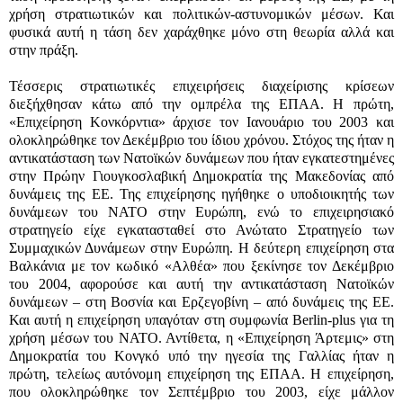
χρήση στρατιωτικών και πολιτικών-αστυνομικών μέσων. Και
φυσικά αυτή η τάση δεν χαράχθηκε μόνο στη θεωρία αλλά και
στην πράξη.
Τέσσερις στρατιωτικές επιχειρήσεις διαχείρισης κρίσεων
διεξήχθησαν κάτω από την ομπρέλα της ΕΠΑΑ. Η πρώτη,
«Επιχείρηση Κονκόρντια» άρχισε τον Ιανουάριο του 2003 και
ολοκληρώθηκε τον Δεκέμβριο του ίδιου χρόνου. Στόχος της ήταν η
αντικατάσταση των Νατοϊκών δυνάμεων που ήταν εγκατεστημένες
στην Πρώην Γιουγκοσλαβική Δημοκρατία της Μακεδονίας από
δυνάμεις της ΕΕ. Της επιχείρησης ηγήθηκε ο υποδιοικητής των
δυνάμεων του ΝΑΤΟ στην Ευρώπη, ενώ το επιχειρησιακό
στρατηγείο είχε εγκατασταθεί στο Ανώτατο Στρατηγείο των
Συμμαχικών Δυνάμεων στην Ευρώπη. Η δεύτερη επιχείρηση στα
Βαλκάνια με τον κωδικό «Αλθέα» που ξεκίνησε τον Δεκέμβριο
του 2004, αφορούσε και αυτή την αντικατάσταση Νατοϊκών
δυνάμεων – στη Βοσνία και Ερζεγοβίνη – από δυνάμεις της ΕΕ.
Και αυτή η επιχείρηση υπαγόταν στη συμφωνία
Berlin-plus
για τη
χρήση μέσων του ΝΑΤΟ. Αντίθετα, η «Επιχείρηση Άρτεμις» στη
Δημοκρατία του Κονγκό υπό την ηγεσία της Γαλλίας ήταν η
πρώτη, τελείως αυτόνομη επιχείρηση της ΕΠΑΑ. Η επιχείρηση,
που ολοκληρώθηκε τον Σεπτέμβριο του 2003, είχε μάλλον